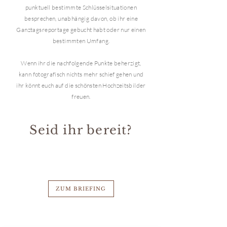
punktuell
bestimmte Schlüsselsituationen
besprechen,
unabhängig
davon, ob ihr eine
G
anztagsreportage
gebucht habt oder nur einen
bestimmten Umfang.
Wenn ihr die nachfolgende Punkte beherzigt,
kann fotografisch nichts mehr schief gehen und
ihr könnt euch auf die schönsten Hochzeitsbilder
freuen.
Seid ihr bereit?
ZUM BRIEFING