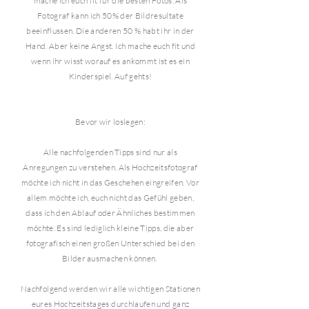
mache ich euch fit für die besten Fotos.
Als
Fotograf kann ich 50% der Bildresultate
beeinflussen. Die anderen 50 % habt ihr in der
Hand. Aber keine Angst. Ich mache euch fit und
wenn ihr wisst worauf es ankommt ist es ein
Kinderspiel. Auf gehts!
Bevor wir loslegen:
Alle nachfolgenden Tipps sind nur als
Anregungen zu verstehen. Als Hochzeitsfotograf
möchte ich nicht in das Geschehen eingreifen. Vor
allem möchte ich, euch nicht das Gefühl geben,
dass ich den Ablauf oder Ähnliches bestimmen
möchte. Es sind lediglich kleine Tipps, die aber
fotografisch einen großen Unterschied bei den
Bilder ausmachen können.
Nachfolgend werden wir alle wichtigen Stationen
eures Hochzeitstages durchlaufen und ganz